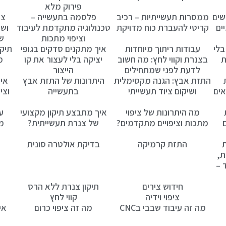
פירוק מלא
שים
ממסרות תעשייתיות – רכיב
פלסמה בתעשייה –
צי
ים
קריטי להעברת כוח מדויקת
טכנולוגיה מתקדמת לעיבוד
ושח
וציפוי מתכות
ש
בלי
עבודות ריתוך מיוחדות
איך מתקנים סדקים בגופי
תיקו
ת
בצנרת וקווי לחץ: מה חשוב
יציקה בלי לעצור את קו
מ
לדעת לפני שמתחילים
הייצור
התזת אבץ: הגנה מקסימלית
היתרונות של התזת אבץ
איך
אים
ושיקום ציוד תעשייתי
בתעשייה
וצי
מה היתרונות של ציפוי
איך מתבצע תיקון מקצועי
ע
מתכות וציפויים מתקדמים?
של צנרת תעשייתית?
מת
ת
התזת קרמיקה
בדיקת אולטרה סונית
ת,
 –
חידוש צירים
תיקון צנרת ללא הרס
ציפוי וידיה
קווי לחץ
מה זה עיבוד שבבי בCNC
מה זה ציפוי כרום
אי