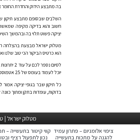
בה מתבצע הידוק והחדרת החומר או
השלבים שבסופם מתבצע תיקון שבר
חשוב והוא בדיקה מקיפה שמאשרת ש
יציקה פשוט תלוי בה ובהמשך השימו
מטלוק ישראל מבצעת בהצלחה רבה ש
הוא כרטיס הביקור הכי טוב שלנו ואנ
לסיום נספ
יוכל לעמוד בעומס של 25 אטמוספירות !! והיתרון השני הוא שכל תיקון שבר בגופי יציקה מטעמנו עומד בדרישות של חברות הביטוח השונות ובתקן העולמי הנדרש !!
כל תיקון שבר בגופי יציקה אמור 
בדוקות, עומדות בתקן ומתוך כוונה
מטלוק ישראל | טלפון: 04-8210876 , 04-8211183 | פקס: 04-8210877 | l
ציפוי אלומניום – פתרון עמיד
קווי קיטור בתעשייה – תכנ
להגנה על מתכות בתעשייה
נכון לתפעול רציף ובטו