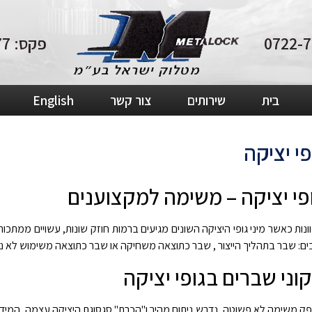
פקס: 04-8210877
בית
שירותים
צור קשר
English
י יציקה
פי יציקה – משימה למקצוענים
ונות כאשר מיני גופי היציקה השונים מגיעים ברמות חוזק שונות, עשויים ממתכות 
 שבר בתהליך הייצור , שבר כתוצאה משחיקה או שבר כתוצאה משימוש לא נכון 
ני שברים בגופי יציקה
 ספק משימה לא פשוטה, נדרש ניתוח מהיר ו"הכרת" סגסוגת היציקה עצמה, המיד