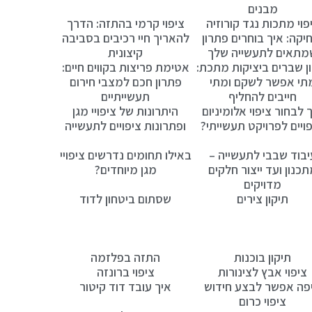
מבנים
פוי מתכות נגד קורוזיה
ציפוי קרמי בהתזה: הדרך
יקה: איך בוחרים פתרון
להאריך חיי רכיבים בסביבה
מתאים לתעשייה שלך
קיצונית
ן שברים ביציקות מתכת:
אטימת פריצות בקווים חיים:
תי אפשר לשקם ומתי
פתרון חכם למצבי חירום
חייבים להחליף
תעשייתיים
 לבחור ציפוי אלומיניום
היתרונות של ציפויי מגן
פויים לפרויקט תעשייתי?
ופתרונות ציפויים לתעשייה
יבוד שבבי לתעשייה –
באילו תחומים נדרשים ציפויי
כנון ועד ייצור חלקים
מגן מיוחדים?
מדויקים
תיקון צירים
שסתום ביטחון לדוד
תיקון בוכנות
התזה בפלזמה
ציפוי אבץ לצינורות
ציפוי ברונזה
פה אפשר לבצע חידוש
איך עובד דוד קיטור
ציפוי כרום