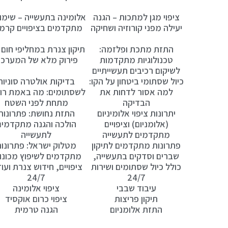
ציפוי מגן למתכות – הגנה
אלומינה בתעשייה – שימו
יעילה מפני קורוזיה ושחיקה
מתקדמים בציפויים קרמי
התזת מתכת ופלזמה:
תיקון צנרת במחליפי חום 
טכנולוגיות מתקדמות
פירוק מלא של המערכ
לשיקום רכיבים תעשייתיים
כיול שסתומי ביטחון על הקו:
בדיקות אולטרה סוניות
למה אסור לדחות את
לשסתומים: מה באמת רו
הבדיקה
מתחת לפני השטח
יתרונות ציפוי אלומיניום
התזת נחושת: פתרונות
(אלומניום) וציפויים
הולכה והגנה מתקדמים
מתקדמים לתעשייה
לתעשייה
פתרונות מתקדמים לתיקון
מטלוק ישראל: פתרונו
שברים וסדקים בתעשייה,
מתקדמים לשיפוץ מכונו
כולל כיול שסתומים ושירות
ציפויים, חידוש צנרת ועוד
24/7
24/7
עיבוד שבבי
ציפוי אלומינה
תיקון פריצות
ציפוי כרום אוקסיד
התזת אלומניום
הגנה טרמית