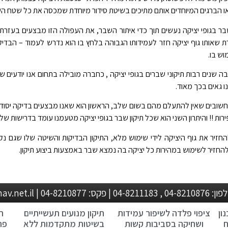
 הברגים המיוחדים אותם מתיכים בשיטת סידור מיוחדת שמכסה את כל שטח הש
 בגופי יציקה נעשים תוך כדי איתור השבר, את העפולה הזו מבצעים בעזר
אותו גוף יציקה חזר לעמידותו הגבוהה בלחץ בו הוא נדרש לעמוד – הבדיקה הז
ש בו.
נים רבות תיקוני שברים בגופי יציקה , כחברה מובילה בתחום אנו יודעים ש
ו גאים בכך מאוד.
ר לכם על עוד 2 יתרונות חשובים שאין להתעלם מהם בשום שלב, הראשון הוא שאנו מבצעים 
להחזיר את גוף היציקה לידי שימוש מלא, התיקון הבדיקות והשיטה שלו שגם נק
 להחזיר לשימוש במהירות כל יציקה בה נמצא שבר באמצעות ביצוע תיקון.
metalock@zahav.net.i
ון
ציפוי פלדה לשיפור עמידות
תיקון מנועים תעשייתיים
ת
ח
ושחיקה בסביבות קשות
בשיטות מתקדמות ללא
פת