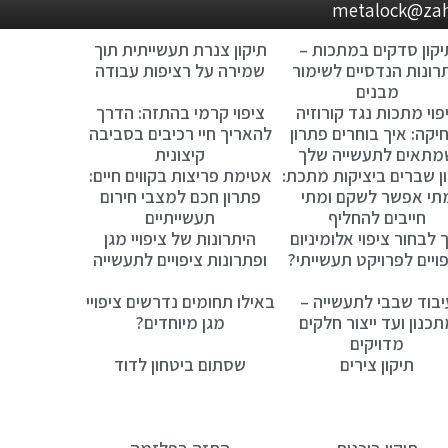
יקון סדקים במתכות –
תיקון צנרת תעשייתית תוך
רונות הנדסיים לשימור
שמירה על רציפות עבודה
מבנים
פוי מתכות נגד קורוזיה
ציפוי קרמי בהתזה: הדרך
יקה: איך בוחרים פתרון
להאריך חיי רכיבים בסביבה
מתאים לתעשייה שלך
קיצונית
ן שברים ביציקות מתכת:
אטימת פריצות בקווים חיים:
תי אפשר לשקם ומתי
פתרון חכם למצבי חירום
חייבים להחליף
תעשייתיים
 לבחור ציפוי אלומיניום
היתרונות של ציפויי מגן
פויים לפרויקט תעשייתי?
ופתרונות ציפויים לתעשייה
יבוד שבבי לתעשייה –
באילו תחומים נדרשים ציפויי
כנון ועד ייצור חלקים
מגן מיוחדים?
מדויקים
תיקון צירים
שסתום ביטחון לדוד