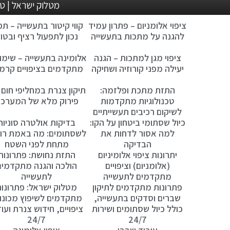
מטלוק ישראל | טלפון: 04-8210876 , 04-8211183 | פקס: 04-8210877 | l
ציפוי אלומניום – פתרון עמיד
קווי קיטור בתעשייה – תכנ
להגנה על מתכות בתעשייה
נכון לתפעול רציף ובטו
ציפוי מגן למתכות – הגנה
אלומינה בתעשייה – שימו
יעילה מפני קורוזיה ושחיקה
מתקדמים בציפויים קרמי
התזת מתכת ופלזמה:
תיקון צנרת במחליפי חום 
טכנולוגיות מתקדמות
פירוק מלא של המערכ
לשיקום רכיבים תעשייתיים
כיול שסתומי ביטחון על הקו:
בדיקות אולטרה סוניות
למה אסור לדחות את
לשסתומים: מה באמת רו
הבדיקה
מתחת לפני השטח
יתרונות ציפוי אלומיניום
התזת נחושת: פתרונות
(אלומניום) וציפויים
הולכה והגנה מתקדמים
מתקדמים לתעשייה
לתעשייה
פתרונות מתקדמים לתיקון
מטלוק ישראל: פתרונו
שברים וסדקים בתעשייה,
מתקדמים לשיפוץ מכונו
כולל כיול שסתומים ושירות
ציפויים, חידוש צנרת ועוד
24/7
24/7