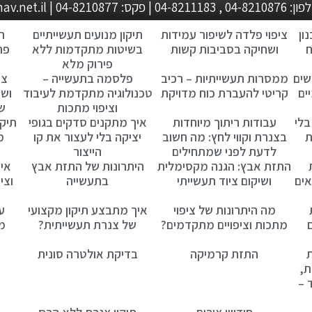
metalock@zahav.net.i
ון
ציפוי פלדה לשיפור עמידות
תיקון מנועים תעשייתיים
ת
ח
ושחיקה בסביבות קשות
בשיטות מתקדמות ללא
פת
פירוק מלא
שים
ממסרות תעשייתיות – רכיב
פלסמה בתעשייה –
צי
ים
קריטי להעברת כוח מדויקת
טכנולוגיה מתקדמת לעיבוד
ושח
וציפוי מתכות
ש
בלי
עבודות ריתוך מיוחדות
איך מתקנים סדקים בגופי
תיקו
ת
בצנרת וקווי לחץ: מה חשוב
יציקה בלי לעצור את קו
מ
לדעת לפני שמתחילים
הייצור
התזת אבץ: הגנה מקסימלית
היתרונות של התזת אבץ
איך
אים
ושיקום ציוד תעשייתי
בתעשייה
וצי
מה היתרונות של ציפוי
איך מתבצע תיקון מקצועי
ע
מתכות וציפויים מתקדמים?
של צנרת תעשייתית?
מת
ת
התזת קרמיקה
בדיקת אולטרה סונית
ת,
 –