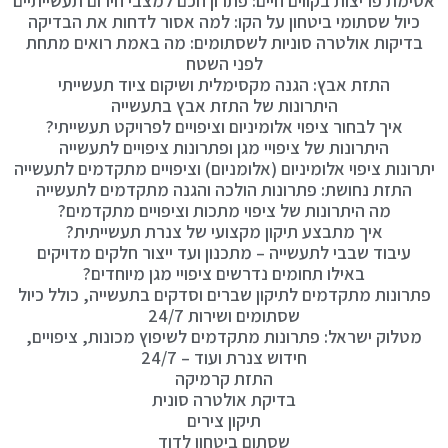
אטימת פריצות בקווים חיים: פתרון חכם למצבי חירום תעשייתיים
כיול שסתומי ביטחון על הקו: למה אסור לדחות את הבדיקה
בדיקות אולטרה סוניות לשסתומים: מה באמת רואים מתחת
לפני השטח
התזת אבץ: הגנה מקסימלית ושיקום ציוד תעשייתי
היתרונות של התזת אבץ בתעשייה
איך לבחור ציפוי אלומיניום וציפויים לפרויקט תעשייתי?
היתרונות של ציפויי מגן ופתרונות ציפויים לתעשייה
יתרונות ציפוי אלומיניום (אלומניום) וציפויים מתקדמים לתעשייה
התזת נחושת: פתרונות הולכה והגנה מתקדמים לתעשייה
מה היתרונות של ציפוי מתכות וציפויים מתקדמים?
איך מתבצע תיקון מקצועי של צנרת תעשייתית?
עיבוד שבבי לתעשייה – מתכנון ועד ייצור חלקים מדויקים
באילו תחומים נדרשים ציפויי מגן מיוחדים?
פתרונות מתקדמים לתיקון שברים וסדקים בתעשייה, כולל כיול
שסתומים ושירות 24/7
מטלוק ישראל: פתרונות מתקדמים לשיפוץ מכונות, ציפויים,
חידוש צנרת ועוד – 24/7
התזת קרמיקה
בדיקת אולטרה סונית
תיקון צירים
שסתום ביטחון לדוד