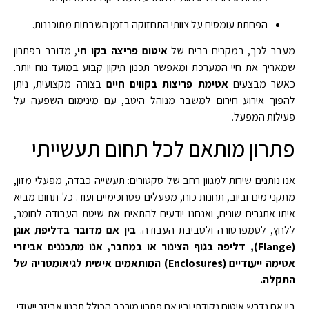
הפחתת עומסים על צוותי התחזוקה בזמן השבתות מתוכננות.
מעבר לכך, במקרים רבים של
איטום פריצה בקו חי
, מדובר בפתרון
שמאריך את חיי המערכת ומאפשר תכנון תיקון קבוע במועד נוח יותר.
כאשר מבצעים
אטימת פריצות בקווים חיים
בצורה מקצועית, ניתן
להפוך אירוע חירום למשבר מנוהל היטב, עם מינימום השפעה על
פעילות המפעל.
פתרון מותאם לכל תחום תעשייתי
אנו נותנים שירות למגוון רחב של סקטורים: תעשייה כבדה, מפעלי מזון,
מתקני מים וביוב, תחנות כוח, מפעלים פטרוכימיים ועוד. כל תחום מביא
איתו אתגרים שונים, ואנחנו יודעים להתאים את שיטת העבודה לחומר,
ללחץ, לטמפרטורה ולסביבת העבודה.
בין אם מדובר בדליפת אוגן
(Flange), דליפה בגוף הצינור או במחבר, אנו מתכננים אביזרי
אטימה ייעודיים (Enclosures) המותאמים אישית לגיאומטריה של
התקלה.
בין אם נדרש איטום נקודתי ובין אם פתרון מורכב הכולל תכנון אביזר ייעודי,