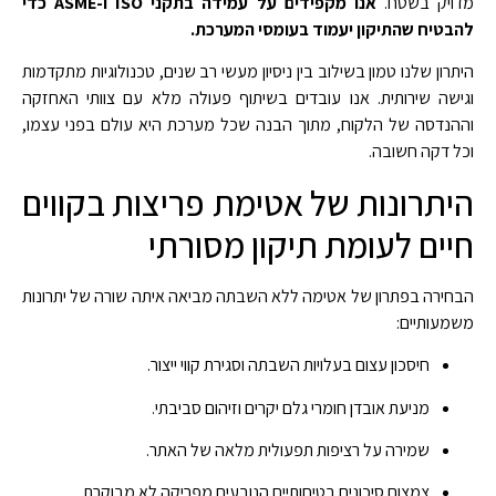
מדויק בשטח.
אנו מקפידים על עמידה בתקני ISO ו-ASME כדי
להבטיח שהתיקון יעמוד בעומסי המערכת.
היתרון שלנו טמון בשילוב בין ניסיון מעשי רב שנים, טכנולוגיות מתקדמות
וגישה שירותית. אנו עובדים בשיתוף פעולה מלא עם צוותי האחזקה
וההנדסה של הלקוח, מתוך הבנה שכל מערכת היא עולם בפני עצמו,
וכל דקה חשובה.
היתרונות של אטימת פריצות בקווים
חיים לעומת תיקון מסורתי
הבחירה בפתרון של אטימה ללא השבתה מביאה איתה שורה של יתרונות
משמעותיים:
חיסכון עצום בעלויות השבתה וסגירת קווי ייצור.
מניעת אובדן חומרי גלם יקרים וזיהום סביבתי.
שמירה על רציפות תפעולית מלאה של האתר.
צמצום סיכונים בטיחותיים הנובעים מפריקה לא מבוקרת.