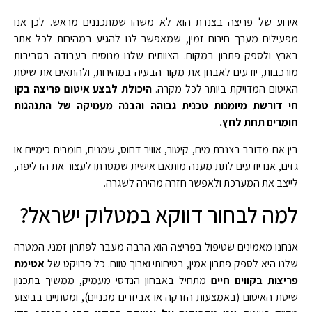
אירוע של פריצה בצנרת הוא לא משהו שמתכננים מראש. לכן אנו
מפעילים מערך חירום זמין, שמאפשר לנו להגיע במהירות לכל אתר
בארץ ולספק פתרון במקום. הצוותים שלנו מנוסים בעבודה בסביבות
מורכבות, יודעים לאבחן את מקור הבעיה במהירות, ולהתאים את שיטת
האיטום המדויקת ביותר לכל מקרה.
היכולת לבצע איטום פריצה בקו
חי דורשת מיומנות טכנית גבוהה והבנה מעמיקה של התנהגות
חומרים תחת לחץ.
בין אם מדובר בצנרת מים, קיטור, אוויר דחוס, שמנים, חומרים כימיים או
גזים, אנו יודעים לתת מענה מותאם אישית שמטרתו לעצור את הדליפה,
לייצב את המערכת ולאפשר חזרה מהירה לשגרה.
למה לבחור דווקא במטלוק ישראל?
אנחנו מאמינים שטיפול בפריצה הוא הרבה מעבר לפתרון זמני. המטרה
שלנו היא לספק פתרון אמין, בטיחותי וארוך טווח. כל פרויקט של
אטימת
פריצות בקווים חיים
מתחיל באבחון הנדסי מעמיק, ממשיך בתכנון
שיטת האיטום (באמצעות הזרקה או אביזרים מכניים), ומסתיים בביצוע