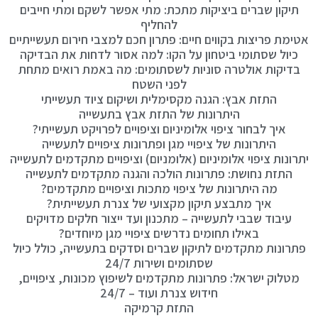
תיקון שברים ביציקות מתכת: מתי אפשר לשקם ומתי חייבים
להחליף
אטימת פריצות בקווים חיים: פתרון חכם למצבי חירום תעשייתיים
כיול שסתומי ביטחון על הקו: למה אסור לדחות את הבדיקה
בדיקות אולטרה סוניות לשסתומים: מה באמת רואים מתחת
לפני השטח
התזת אבץ: הגנה מקסימלית ושיקום ציוד תעשייתי
היתרונות של התזת אבץ בתעשייה
איך לבחור ציפוי אלומיניום וציפויים לפרויקט תעשייתי?
היתרונות של ציפויי מגן ופתרונות ציפויים לתעשייה
יתרונות ציפוי אלומיניום (אלומניום) וציפויים מתקדמים לתעשייה
התזת נחושת: פתרונות הולכה והגנה מתקדמים לתעשייה
מה היתרונות של ציפוי מתכות וציפויים מתקדמים?
איך מתבצע תיקון מקצועי של צנרת תעשייתית?
עיבוד שבבי לתעשייה – מתכנון ועד ייצור חלקים מדויקים
באילו תחומים נדרשים ציפויי מגן מיוחדים?
פתרונות מתקדמים לתיקון שברים וסדקים בתעשייה, כולל כיול
שסתומים ושירות 24/7
מטלוק ישראל: פתרונות מתקדמים לשיפוץ מכונות, ציפויים,
חידוש צנרת ועוד – 24/7
התזת קרמיקה