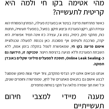
מהי אטימה בקו חי ולמה היא
קריטית לתעשייה?
כאשר מתרחשת פריצה בצינור או במערכת פעילה, הפתרון המסורתי הוא
עצירת הקו, ריקון המערכת וביצוע תיקון. בפועל, במפעלי תעשייה, תחנות
כוח, מתקני מים, כימיה, נפט וגז, עצירה כזו אינה תמיד אפשרית. היא
יקרה, מורכבת ולעיתים אף מסוכנת. כאן נכנסת לפעולה טכנולוגיית
איטום פריצה בקו חי
, שמאפשרת לטפל בתקלה בזמן אמת, ללא
השבתת המערכת וללא פגיעה ברציפות הייצור.
טכניקה זו, הידועה גם
כ-Online Leak Sealing, חוסכת למפעלים מיליוני שקלים באובדן
תפוקה.
אנחנו מביאים איתנו ידע הנדסי מתקדם, ציוד ייעודי וצוות מיומן שמסוגל
לבצע איטום גם בתנאים מאתגרים של לחץ, טמפרטורה וחומרים שונים,
וכל זאת תוך שמירה מלאה על תקני בטיחות מחמירים.
מענה מיידי למצבי חירום
תעשייתיים