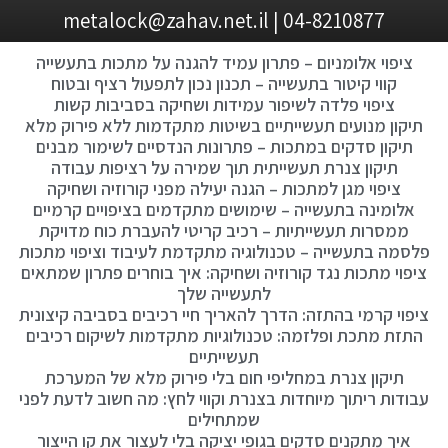
04-8210877 | metalock@zahav.net.il
ציפוי אלומניום – פתרון עמיד להגנה על מתכות בתעשייה
קווי קיטור בתעשייה – תכנון נכון לתפעול רציף ובטוח
ציפוי פלדה לשיפור עמידות ושחיקה בסביבות קשות
תיקון מנועים תעשייתיים בשיטות מתקדמות ללא פירוק מלא
תיקון סדקים במתכות – פתרונות הנדסיים לשימור מבנים
תיקון צנרת תעשייתית תוך שמירה על רציפות עבודה
ציפוי מגן למתכות – הגנה יעילה מפני קורוזיה ושחיקה
אלומינה בתעשייה – שימושים מתקדמים בציפויים קרמיים
ממסרות תעשייתיות – רכיב קריטי להעברת כוח מדויקת
פלסמה בתעשייה – טכנולוגיה מתקדמת לעיבוד וציפוי מתכות
ציפוי מתכות נגד קורוזיה ושחיקה: איך בוחרים פתרון שמתאים
לתעשייה שלך
ציפוי קרמי בהתזה: הדרך להאריך חיי רכיבים בסביבה קיצונית
התזת מתכת ופלזמה: טכנולוגיות מתקדמות לשיקום רכיבים
תעשייתיים
תיקון צנרת במחליפי חום בלי פירוק מלא של המערכת
עבודות ריתוך מיוחדות בצנרת וקווי לחץ: מה חשוב לדעת לפני
שמתחילים
איך מתקנים סדקים בגופי יציקה בלי לעצור את קו הייצור