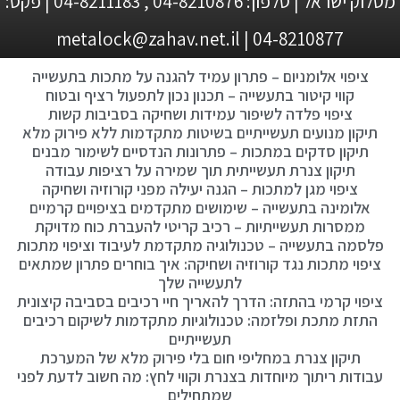
מטלוק ישראל | טלפון: 04-8210876 , 04-8211183 | פקס:
04-8210877 | metalock@zahav.net.il
ציפוי אלומניום – פתרון עמיד להגנה על מתכות בתעשייה
קווי קיטור בתעשייה – תכנון נכון לתפעול רציף ובטוח
ציפוי פלדה לשיפור עמידות ושחיקה בסביבות קשות
תיקון מנועים תעשייתיים בשיטות מתקדמות ללא פירוק מלא
תיקון סדקים במתכות – פתרונות הנדסיים לשימור מבנים
תיקון צנרת תעשייתית תוך שמירה על רציפות עבודה
ציפוי מגן למתכות – הגנה יעילה מפני קורוזיה ושחיקה
אלומינה בתעשייה – שימושים מתקדמים בציפויים קרמיים
ממסרות תעשייתיות – רכיב קריטי להעברת כוח מדויקת
פלסמה בתעשייה – טכנולוגיה מתקדמת לעיבוד וציפוי מתכות
ציפוי מתכות נגד קורוזיה ושחיקה: איך בוחרים פתרון שמתאים
לתעשייה שלך
ציפוי קרמי בהתזה: הדרך להאריך חיי רכיבים בסביבה קיצונית
התזת מתכת ופלזמה: טכנולוגיות מתקדמות לשיקום רכיבים
תעשייתיים
תיקון צנרת במחליפי חום בלי פירוק מלא של המערכת
עבודות ריתוך מיוחדות בצנרת וקווי לחץ: מה חשוב לדעת לפני
שמתחילים