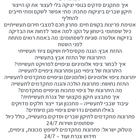
איך מתקנים סדקים בגופי יציקה בלי לעצור את קו הייצור
תיקון שברים ביציקות מתכת: מתי אפשר לשקם ומתי חייבים
להחליף
אטימת פריצות בקווים חיים: פתרון חכם למצבי חירום תעשייתיים
כיול שסתומי ביטחון על הקו: למה אסור לדחות את הבדיקה
בדיקות אולטרה סוניות לשסתומים: מה באמת רואים מתחת
לפני השטח
התזת אבץ: הגנה מקסימלית ושיקום ציוד תעשייתי
היתרונות של התזת אבץ בתעשייה
איך לבחור ציפוי אלומיניום וציפויים לפרויקט תעשייתי?
היתרונות של ציפויי מגן ופתרונות ציפויים לתעשייה
יתרונות ציפוי אלומיניום (אלומניום) וציפויים מתקדמים לתעשייה
התזת נחושת: פתרונות הולכה והגנה מתקדמים לתעשייה
מה היתרונות של ציפוי מתכות וציפויים מתקדמים?
איך מתבצע תיקון מקצועי של צנרת תעשייתית?
עיבוד שבבי לתעשייה – מתכנון ועד ייצור חלקים מדויקים
באילו תחומים נדרשים ציפויי מגן מיוחדים?
פתרונות מתקדמים לתיקון שברים וסדקים בתעשייה, כולל כיול
שסתומים ושירות 24/7
מטלוק ישראל: פתרונות מתקדמים לשיפוץ מכונות, ציפויים,
חידוש צנרת ועוד – 24/7