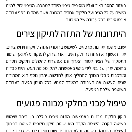
באזור החסר בציר ועליו מוסיפים ציפוי מיוחד למתכת. הציפוי יכול להיות
מיושם על כל הציר ועל חלקים אחרים במכונה אשר עומדים בפני עבודה
אינטנסיבית בכל עבודה של המכונה.
היתרונות של התזה לתיקון צירים
ישנם מספר יתרונות מרכזיים לשימוש בחומרי התזה לתיקון וחידוש צירים.
יתרון ראשון הוא החזרת החלק השבור או השחוק לתפקוד מלא ואף שיפור
התפקוד של הציר לטווח הארוך עם אפשרות להשלים חלקים חסרים
בחומר. יתרון שני בא לידי ביטוי באפשרות לתקן מכונות תעשייתיות כבדות
ומורכבות מבלי הצורך להחליף אותן לחדשות. יתרון נוסף הוא המהירות
שניתן לעשות את העבודה במטרה למנוע ככל הניתן פגיעה בעבודה
השוטפת שלכם במפעל.
טיפול מכני בחלקי מכונה פגועים
תיקון חלקים מכניים באמצעות התזת צירים כוללת בין היתר שימוש
בשיטה הקרה. השיטה הקרה היא שיטת תיקון חלופית לשיטת הריתוך
(השיטה החמה). בשיטה זו לא מרתכים שום חומר גלם על גבי הצירים