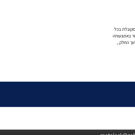
טה: שיטת התיקון של METALOCK מקובלת בכל
שר באמצעותה
ים מיוחדים (LOCKS ) לתוך החלק ,