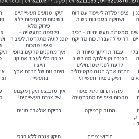
metalock@zahav.net.i
ון
ציפוי פלדה לשיפור עמידות
תיקון מנועים תעשייתיים
ת
ח
ושחיקה בסביבות קשות
בשיטות מתקדמות ללא
פת
פירוק מלא
שים
ממסרות תעשייתיות – רכיב
פלסמה בתעשייה –
צי
ים
קריטי להעברת כוח מדויקת
טכנולוגיה מתקדמת לעיבוד
ושח
וציפוי מתכות
ש
בלי
עבודות ריתוך מיוחדות
איך מתקנים סדקים בגופי
תיקו
ת
בצנרת וקווי לחץ: מה חשוב
יציקה בלי לעצור את קו
מ
לדעת לפני שמתחילים
הייצור
התזת אבץ: הגנה מקסימלית
היתרונות של התזת אבץ
איך
אים
ושיקום ציוד תעשייתי
בתעשייה
וצי
מה היתרונות של ציפוי
איך מתבצע תיקון מקצועי
ע
מתכות וציפויים מתקדמים?
של צנרת תעשייתית?
מת
ת
התזת קרמיקה
בדיקת אולטרה סונית
ת,
 –
חידוש צירים
תיקון צנרת ללא הרס