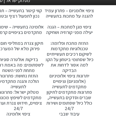
מטלוק ישראל | טלפון: 04-8210876 , 04-8211183 | פקס: 04-8210877 | l
ציפוי אלומניום – פתרון עמיד
קווי קיטור בתעשייה – תכנ
להגנה על מתכות בתעשייה
נכון לתפעול רציף ובטו
ציפוי מגן למתכות – הגנה
אלומינה בתעשייה – שימו
יעילה מפני קורוזיה ושחיקה
מתקדמים בציפויים קרמי
התזת מתכת ופלזמה:
תיקון צנרת במחליפי חום 
טכנולוגיות מתקדמות
פירוק מלא של המערכ
לשיקום רכיבים תעשייתיים
כיול שסתומי ביטחון על הקו:
בדיקות אולטרה סוניות
למה אסור לדחות את
לשסתומים: מה באמת רו
הבדיקה
מתחת לפני השטח
יתרונות ציפוי אלומיניום
התזת נחושת: פתרונות
(אלומניום) וציפויים
הולכה והגנה מתקדמים
מתקדמים לתעשייה
לתעשייה
פתרונות מתקדמים לתיקון
מטלוק ישראל: פתרונו
שברים וסדקים בתעשייה,
מתקדמים לשיפוץ מכונו
כולל כיול שסתומים ושירות
ציפויים, חידוש צנרת ועוד
24/7
24/7
עיבוד שבבי
ציפוי אלומינה