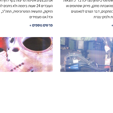
שסתומי ביטחון מצריכה בד"כ הוצאות
אנו מבצעים אטימת פריצות בקוי לחץ חי
מהשבתת מתקן, פירוק שסתומים או
העובדים 24 שעות ביממה ולא ניתני
מתקנים, דבר הגורם למאמצים
הזיקוק, התעשיה הפטרוכימית, תחה"כ, מ
 ולנזקי צנרת
וכדו'.אנו מעמידים
פרטים נוספים »