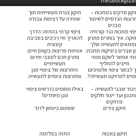
יקון סדקים במתכות –
תיקון צנרת תעשייתית תוך
רונות הנדסיים לשימור
שמירה על רציפות עבודה
מבנים
פוי מתכות נגד קורוזיה
ציפוי קרמי בהתזה: הדרך
יקה: איך בוחרים פתרון
להאריך חיי רכיבים בסביבה
מתאים לתעשייה שלך
קיצונית
ן שברים ביציקות מתכת:
אטימת פריצות בקווים חיים:
תי אפשר לשקם ומתי
פתרון חכם למצבי חירום
חייבים להחליף
תעשייתיים
 לבחור ציפוי אלומיניום
היתרונות של ציפויי מגן
פויים לפרויקט תעשייתי?
ופתרונות ציפויים לתעשייה
יבוד שבבי לתעשייה –
באילו תחומים נדרשים ציפויי
כנון ועד ייצור חלקים
מגן מיוחדים?
מדויקים
תיקון צירים
שסתום ביטחון לדוד
תיקון בוכנות
התזה בפלזמה