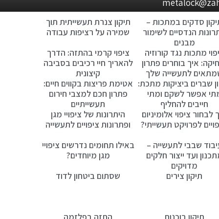
יקון סדקים במתכות –
תיקון צנרת תעשייתית תוך
רונות הנדסיים לשימור
שמירה על רציפות עבודה
מבנים
פוי מתכות נגד קורוזיה
ציפוי קרמי בהתזה: הדרך
יקה: איך בוחרים פתרון
להאריך חיי רכיבים בסביבה
מתאים לתעשייה שלך
קיצונית
ן שברים ביציקות מתכת:
אטימת פריצות בקווים חיים:
תי אפשר לשקם ומתי
פתרון חכם למצבי חירום
חייבים להחליף
תעשייתיים
 לבחור ציפוי אלומיניום
היתרונות של ציפויי מגן
פויים לפרויקט תעשייתי?
ופתרונות ציפויים לתעשייה
יבוד שבבי לתעשייה –
באילו תחומים נדרשים ציפויי
כנון ועד ייצור חלקים
מגן מיוחדים?
מדויקים
תיקון צירים
שסתום ביטחון לדוד
תיקון בוכנות
התזה בפלזמה