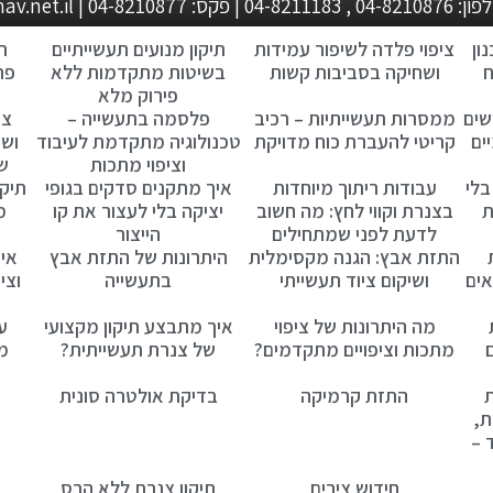
metalock@zahav.net.i
ון
ציפוי פלדה לשיפור עמידות
תיקון מנועים תעשייתיים
ת
ח
ושחיקה בסביבות קשות
בשיטות מתקדמות ללא
פת
פירוק מלא
שים
ממסרות תעשייתיות – רכיב
פלסמה בתעשייה –
צי
ים
קריטי להעברת כוח מדויקת
טכנולוגיה מתקדמת לעיבוד
ושח
וציפוי מתכות
ש
בלי
עבודות ריתוך מיוחדות
איך מתקנים סדקים בגופי
תיקו
ת
בצנרת וקווי לחץ: מה חשוב
יציקה בלי לעצור את קו
מ
לדעת לפני שמתחילים
הייצור
התזת אבץ: הגנה מקסימלית
היתרונות של התזת אבץ
איך
אים
ושיקום ציוד תעשייתי
בתעשייה
וצי
מה היתרונות של ציפוי
איך מתבצע תיקון מקצועי
ע
מתכות וציפויים מתקדמים?
של צנרת תעשייתית?
מת
ת
התזת קרמיקה
בדיקת אולטרה סונית
ת,
 –
חידוש צירים
תיקון צנרת ללא הרס