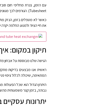
Tubesheet). הגורמים לכך מגוונים: איכות מים ירודה, טמפרטורות קיצוניות, חומרים כימיים אגרסיביים ולחצי עבודה גבוהים הגורמים לוויברציות.
כאשר לא מטפלים בזמן, הנזק מתר
את חיי הציוד ולמנוע החלפה יקרה
תיקון במקום: איך
הגישה שלנו מבוססת על אבחון מדוי
המתאימה, שיכולה לכלול ציפוי פנימי קרמי, שרוול צנרת (Sleeving), סתימת צינורות פגועי
היתרון הגדול הוא שכל הפעולות מ
גבוהה, בזמן קצר משמעותית מהשיט
יתרונות עסקיים 