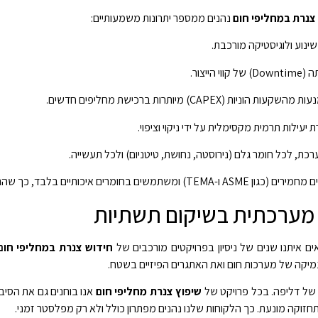
צנרת במחליפי חום
נהנים ממספר יתרונות משמעותיים:
שינוע ולוגיסטיקה מורכבת.
ייצור.
 (CAPEX) מיותרות ברכישת מחליפים חדשים.
יעילות תרמית מקסימלית על ידי ניקוי וציפוי.
כת, לכל חומר גלם (נירוסטה, נחושת, טיטניום) ולכל תעשייה.
א לא רק תיקון זמני אלא הארכת חיים אמיתית של המערכת.
יה מערכתית בשיקום תשתיות
 איתנו שנים של ניסיון בפרויקטים מורכבים של
חידוש צנרת במחליפי חום
מיקה של מערכות חום ואת האתגרים הפיזיים בשטח.
 של דליפה. בכל פרויקט של
שיפוץ צנרת מחליפי חום
אנו בוחנים גם את הסיבו
זוקה מונעת. כך הלקוחות שלנו נהנים מפתרון כולל ולא רק מפלסטר זמני.