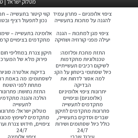
מטלוק ישראל | טלפון: 04-8210876 , 04-8211183 | פקס: 04-8210877 | l
ציפוי אלומניום – פתרון עמיד
קווי קיטור בתעשייה – תכנ
להגנה על מתכות בתעשייה
נכון לתפעול רציף ובטו
ציפוי מגן למתכות – הגנה
אלומינה בתעשייה – שימו
יעילה מפני קורוזיה ושחיקה
מתקדמים בציפויים קרמי
התזת מתכת ופלזמה:
תיקון צנרת במחליפי חום 
טכנולוגיות מתקדמות
פירוק מלא של המערכ
לשיקום רכיבים תעשייתיים
כיול שסתומי ביטחון על הקו:
בדיקות אולטרה סוניות
למה אסור לדחות את
לשסתומים: מה באמת רו
הבדיקה
מתחת לפני השטח
יתרונות ציפוי אלומיניום
התזת נחושת: פתרונות
(אלומניום) וציפויים
הולכה והגנה מתקדמים
מתקדמים לתעשייה
לתעשייה
פתרונות מתקדמים לתיקון
מטלוק ישראל: פתרונו
שברים וסדקים בתעשייה,
מתקדמים לשיפוץ מכונו
כולל כיול שסתומים ושירות
ציפויים, חידוש צנרת ועוד
24/7
24/7
עיבוד שבבי
ציפוי אלומינה