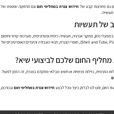
ם גם פתרונות קבע של
חידוש צנרת במחליפי חום
וגם תחזוקה שוטפת של
תעשייה.
ב של תעשיות
פעלי מזון, מתקני אנרגיה, תעשייה כימית ופטרוכימית, מערכות קירור וחימום
ייחודית, בהתאם לסוג המחליף (Shell and Tube, Plate), חומרי הצנרת, תנאי הע
 מחליף החום שלכם לביצועי שיא?
ת התרמית, נזילות פנימיות או חשש מבלאי מתקדם בצנרת, זה הזמן לפעול. במ
ם
.
 היום, ותנו לנו לבדוק כיצד נוכל לבצע
חידוש צנרת במחליפי חום
עבורכם, ל