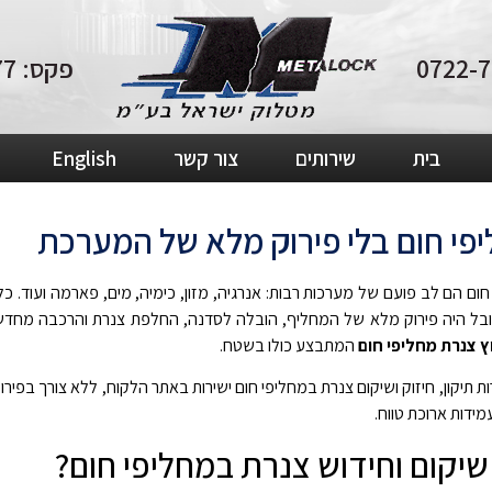
פקס: 04-8210877
בית
שירותים
צור קשר
English
יפי חום בלי פירוק מלא של המערכת
ום הם לב פועם של מערכות רבות: אנרגיה, מזון, כימיה, מים, פארמה ועוד. כל
בל היה פירוק מלא של המחליף, הובלה לסדנה, החלפת צנרת והרכבה מחדש. 
ץ צנרת מחליפי חום
המתבצע כולו בשטח.
תיקון, חיזוק ושיקום צנרת במחליפי חום ישירות באתר הלקוח, ללא צורך בפי
ידות ארוכת טווח.
יקום וחידוש צנרת במחליפי חום?