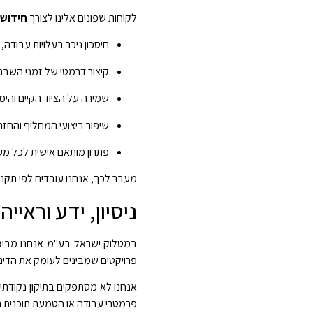
לקוחות שפונים אלינו לצורך
חידוש 
חיסכון ניכר בעלויות עבודה, 
קיצור דרמטי של זמני השבתה (Downtime) של קווי ה
שמירה על הציוד הקיים והימנעות מהשקעות הוניות
שיפור ביצועי המחליף והחזרת 
פתרון מותאם אישית לכל מער
מעבר לכך, אנחנו עובדים לפי תקנים מחמירים (כגון ASME ו-TEMA) ומשתמשים בחומרים איכותיים בלבד, כך שהתוצאה הי
ניסיון, ידע וראי
במטלוק ישראל בע"מ אנחנו מביאים
פרויקטים שמבינים לעומק את הדינ
אנחנו לא מסתפקים בתיקון נקודתי
פרמטרי עבודה או הטמעת תוכנית תח