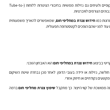
עם הזמן, צנרת מחליפי חום סובלת מקורוזיה, שחיקה (Erosion), הצטברות אבנית ומשקעים, סדקים מיקרוסקופיים ולעיתים גם נזילות ממשיות בחיבורי הצינורות ללוחות (Tube-to-
ונות כמו
חידוש צנרת במחליפי חום
, שמאפשרים להאריך משמעותית
וד לפני שהם הופכים לקטסטרופה תפעולית.
ריטי בביצוע
חידוש צנרת במחליפי חום
הוא האבחון הטכני.
, כגון בדיקות זרמי מערבולת (Eddy Current Testing), לאיתור נקודות חולשה, נזילות או ירידה בעובי הדופן. לאחר מכן נבחרת שיטת השיקום
ה ממושכת של קווי הייצור. כך מתקבל
שיפוץ צנרת מחליפי חום
ברמה