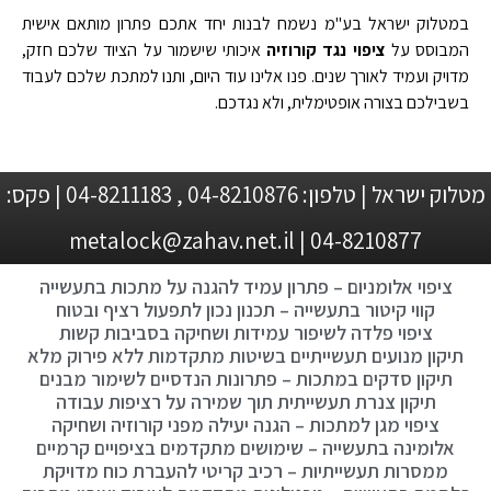
במטלוק ישראל בע"מ נשמח לבנות יחד אתכם פתרון מותאם אישית
המבוסס על
ציפוי נגד קורוזיה
איכותי שישמור על הציוד שלכם חזק,
מדויק ועמיד לאורך שנים. פנו אלינו עוד היום, ותנו למתכת שלכם לעבוד
בשבילכם בצורה אופטימלית, ולא נגדכם.
מטלוק ישראל | טלפון: 04-8210876 , 04-8211183 | פקס:
04-8210877 | metalock@zahav.net.il
ציפוי אלומניום – פתרון עמיד להגנה על מתכות בתעשייה
קווי קיטור בתעשייה – תכנון נכון לתפעול רציף ובטוח
ציפוי פלדה לשיפור עמידות ושחיקה בסביבות קשות
תיקון מנועים תעשייתיים בשיטות מתקדמות ללא פירוק מלא
תיקון סדקים במתכות – פתרונות הנדסיים לשימור מבנים
תיקון צנרת תעשייתית תוך שמירה על רציפות עבודה
ציפוי מגן למתכות – הגנה יעילה מפני קורוזיה ושחיקה
אלומינה בתעשייה – שימושים מתקדמים בציפויים קרמיים
ממסרות תעשייתיות – רכיב קריטי להעברת כוח מדויקת