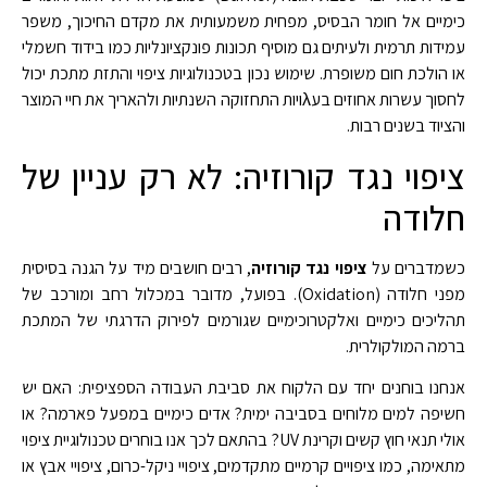
כימיים אל חומר הבסיס, מפחית משמעותית את מקדם החיכוך, משפר
עמידות תרמית ולעיתים גם מוסיף תכונות פונקציונליות כמו בידוד חשמלי
או הולכת חום משופרת. שימוש נכון בטכנולוגיות ציפוי והתזת מתכת יכול
לחסוך עשרות אחוזים בעλויות התחזוקה השנתיות ולהאריך את חיי המוצר
והציוד בשנים רבות.
ציפוי נגד קורוזיה: לא רק עניין של
חלודה
כשמדברים על
ציפוי נגד קורוזיה
, רבים חושבים מיד על הגנה בסיסית
מפני חלודה (Oxidation). בפועל, מדובר במכלול רחב ומורכב של
תהליכים כימיים ואלקטרוכימיים שגורמים לפירוק הדרגתי של המתכת
ברמה המולקולרית.
אנחנו בוחנים יחד עם הלקוח את סביבת העבודה הספציפית: האם יש
חשיפה למים מלוחים בסביבה ימית? אדים כימיים במפעל פארמה? או
אולי תנאי חוץ קשים וקרינת UV? בהתאם לכך אנו בוחרים טכנולוגיית ציפוי
מתאימה, כמו ציפויים קרמיים מתקדמים, ציפויי ניקל-כרום, ציפויי אבץ או