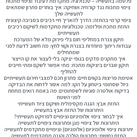
פלסמה בתעשייה – טכנולוגיה מתקדמת לעיבוד וציפוי מתכות
ציפוי מתכות נגד קורוזיה ושחיקה: איך בוחרים פתרון שמתאים
לתעשייה שלך
ציפוי קרמי בהתזה: הדרך להאריך חיי רכיבים בסביבה קיצונית
התזת מתכת ופלזמה: טכנולוגיות מתקדמות לשיקום רכיבים
תעשייתיים
תיקון צנרת במחליפי חום בלי פירוק מלא של המערכת
עבודות ריתוך מיוחדות בצנרת וקווי לחץ: מה חשוב לדעת לפני
שמתחילים
איך מתקנים סדקים בגופי יציקה בלי לעצור את קו הייצור
תיקון שברים ביציקות מתכת: מתי אפשר לשקם ומתי חייבים
להחליף
אטימת פריצות בקווים חיים: פתרון חכם למצבי חירום תעשייתיים
כיול שסתומי ביטחון על הקו: למה אסור לדחות את הבדיקה
בדיקות אולטרה סוניות לשסתומים: מה באמת רואים מתחת
לפני השטח
התזת אבץ: הגנה מקסימלית ושיקום ציוד תעשייתי
היתרונות של התזת אבץ בתעשייה
איך לבחור ציפוי אלומיניום וציפויים לפרויקט תעשייתי?
היתרונות של ציפויי מגן ופתרונות ציפויים לתעשייה
יתרונות ציפוי אלומיניום (אלומניום) וציפויים מתקדמים לתעשייה
התזת נחושת: פתרונות הולכה והגנה מתקדמים לתעשייה