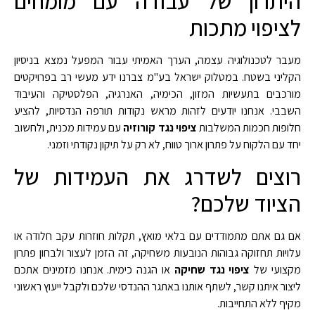
היתרון של עבודה עם מומחים
לציפוי מתכות
מעבר לטכנולוגיה עצמה, הערך האמיתי עבור המפעל נמצא בניסיון
הקליני בשטח. במטלוק ישראל בע"מ צברנו ידע מעשי רב בפרויקטים
מורכבים בתעשיות המזון, הכימיה, האנרגיה, הפלסטיקה והעיבוד
השבבי. אנחנו יודעים לזהות מראש נקודות תורפה הנדסיות, להציע
חלופות חכמות המשלבות
ציפוי נגד קורוזיה
עם עמידות מכנית, ולחשוב
יחד עם הלקוח על פתרון ארוך טווח, לא רק על תיקון נקודתי וזמני.
רוצים לשדרג את העמידות של
הציוד שלכם?
אם גם אתם מתמודדים עם בלאי מואץ, תקלות חוזרות עקב חלודה או
עלויות תחזוקה גבוהות הנובעות משחיקה, זה הזמן לעצור ולבחון פתרון
מקצועי של
ציפוי נגד שחיקה
או הגנה כימית. אנחנו מזמינים אתכם
ליצור איתנו קשר, לשתף אותנו באתגר ההנדסי שלכם ולקבל ייעוץ ראשוני
מקיף ללא התחייבות.