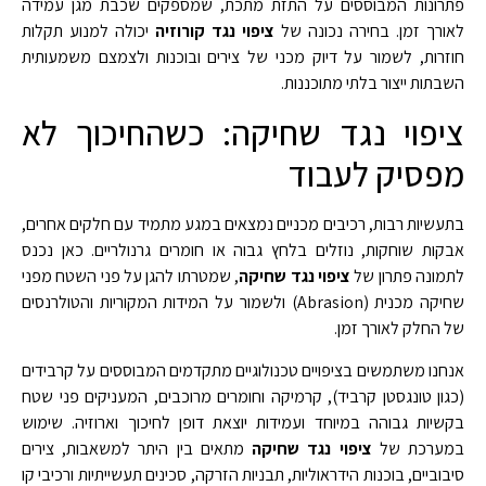
פתרונות המבוססים על התזת מתכת, שמספקים שכבת מגן עמידה
לאורך זמן. בחירה נכונה של
ציפוי נגד קורוזיה
יכולה למנוע תקלות
חוזרות, לשמור על דיוק מכני של צירים ובוכנות ולצמצם משמעותית
השבתות ייצור בלתי מתוכננות.
ציפוי נגד שחיקה: כשהחיכוך לא
מפסיק לעבוד
בתעשיות רבות, רכיבים מכניים נמצאים במגע מתמיד עם חלקים אחרים,
אבקות שוחקות, נוזלים בלחץ גבוה או חומרים גרנולריים. כאן נכנס
לתמונה פתרון של
ציפוי נגד שחיקה
, שמטרתו להגן על פני השטח מפני
שחיקה מכנית (Abrasion) ולשמור על המידות המקוריות והטולרנסים
של החלק לאורך זמן.
אנחנו משתמשים בציפויים טכנולוגיים מתקדמים המבוססים על קרבידים
(כגון טונגסטן קרביד), קרמיקה וחומרים מרוכבים, המעניקים פני שטח
בקשיות גבוהה במיוחד ועמידות יוצאת דופן לחיכוך וארוזיה. שימוש
במערכת של
ציפוי נגד שחיקה
מתאים בין היתר למשאבות, צירים
סיבוביים, בוכנות הידראוליות, תבניות הזרקה, סכינים תעשייתיות ורכיבי קו