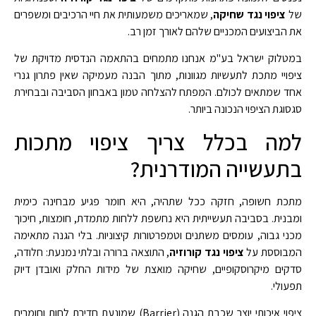
של
ציפוי נגד שחיקה
, שמאריכים משמעותית את חיי הרכיבים ומשפרים
את הביצועים המכניים שלהם לאורך זמן רב.
במטלוק ישראל בע"מ אנחנו מתמחים בהתאמה הנדסית מדויקת של
ציפויי מתכת לתעשיות מגוונות, מתוך הבנה מעמיקה שאין פתרון גנרי
אחד שמתאים לכולם. המפתח להצלחה טמון באבחון הסביבה ובבחירת
סגסוגת הציפוי הנכונה ביותר.
למה בכלל צריך ציפוי מתכות
בתעשייה המודרנית?
מתכת חשופה, חזקה ככל שתהיה, היא חומר פגיע מבחינה כימית
ומבנית. בסביבה תעשייתית היא נחשפת ללחות מתמדת, חומצות, חיכוך
מכני גבוה, עומסים משתנים וטמפרטורות קיצוניות. בלי הגנה מתאימה
המבוססת על
ציפוי נגד קורוזיה
, התוצאה ברורה ובלתי נמנעת: חלודה,
סדקים מיקרוסקופיים, שחיקה מואצת של מידות החלק ואובדן דיוק
תפעולי.
ציפוי איכותי יוצר שכבת הגנה (Barrier) שמונעת חדירת לחות וחומרים