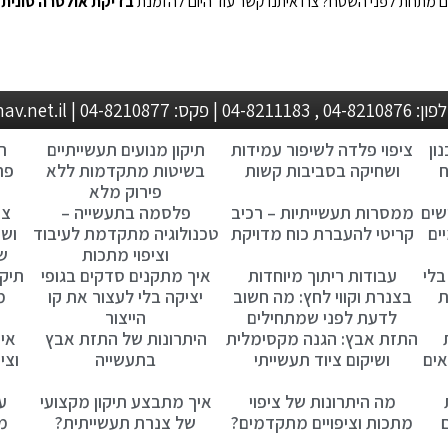
 מתחת לפני השטח? צרו איתנו קשר עוד היום להזמנת
בדיקת אולטרה סונית
,
metalock@zahav.net.i
ון
ציפוי פלדה לשיפור עמידות
תיקון מנועים תעשייתיים
ת
ח
ושחיקה בסביבות קשות
בשיטות מתקדמות ללא
פת
פירוק מלא
שים
ממסרות תעשייתיות – רכיב
פלסמה בתעשייה –
צי
ים
קריטי להעברת כוח מדויקת
טכנולוגיה מתקדמת לעיבוד
ושח
וציפוי מתכות
ש
בלי
עבודות ריתוך מיוחדות
איך מתקנים סדקים בגופי
תיקו
ת
בצנרת וקווי לחץ: מה חשוב
יציקה בלי לעצור את קו
מ
לדעת לפני שמתחילים
הייצור
התזת אבץ: הגנה מקסימלית
היתרונות של התזת אבץ
איך
אים
ושיקום ציוד תעשייתי
בתעשייה
וצי
מה היתרונות של ציפוי
איך מתבצע תיקון מקצועי
ע
מתכות וציפויים מתקדמים?
של צנרת תעשייתית?
מת