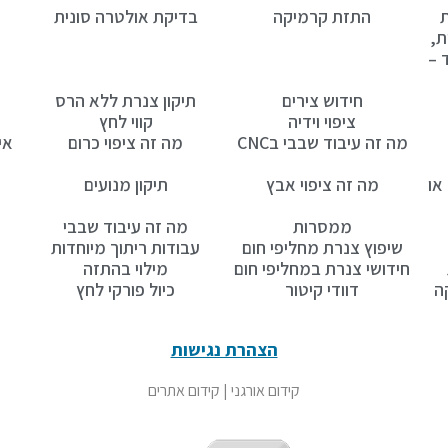
ת
התזת קרמיקה
בדיקת אולטרה סונית
ת,
 –
חידוש צירים
תיקון צנרת ללא הרס
ציפוי וידיה
קווי לחץ
מה זה עיבוד שבבי בCNC
מה זה ציפוי כרום
אי
או
מה זה ציפוי אבץ
תיקון מנועים
ממסרות
מה זה עיבוד שבבי
שיפוץ צנרת מחליפי חום
עבודות ריתוך מיוחדות
חידושי צנרת במחליפי חום
מילוי בהתזה
ה
דוודי קיטור
כיול פורקי לחץ
הצהרת נגישות
קידום אורגני
|
קידום אתרים