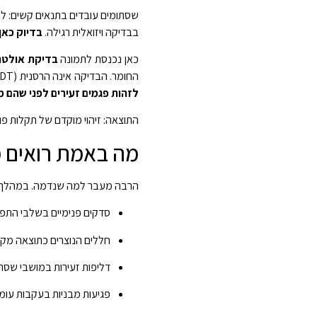
שסתומים עובדים בתנאים קשים: לחץ,
בבדיקה ויזואלית רגילה.
בדיוק כאן
כאן נכנסת לתמונה
בדיקת אולטר
החומר. הבדיקה אינה הרסנית (NDT), אינה דורשת פירוק מלא של המערכת, ומספקת נתונים ברמת דיוק גבוהה במיוחד.
לזהות פגמים זעירים לפני שהם 
התוצאה: זיהוי מוקדם של תקלות פו
מה באמת רואים 
הרבה מעבר למה שנדמה. במהלך בד
סדקים פנימיים בשלבי התפ
חללים הנוצרים כתוצאה מקור
דליפות זעירות במושבי שסתו
פגיעות מבניות בעקבות עומס