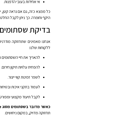
אי אחידות בעובי הדפנות.
כל ממצא כזה, גם אם נראה קטן, 
היקף וחומרה. כך ניתן לקבל החלטות
בדיקת שסתומים 
אנחנו מאמינים שתחזוקה מודרני
ללקוחות שלנו:
להאריך את חיי השסתומים ו
להפחית עלויות תיקון חירום.
לשפר זמינות קווי ייצור.
לעמוד בתקני איכות ובטיחות
לקבל תיעוד מקצועי ומפורט
כאשר מדובר בשסתומים מסוג Butterfly, Gate או Check Valves, הדיוק הוא קריטי.
תחזוקה מדויק, במקום ניחושים.