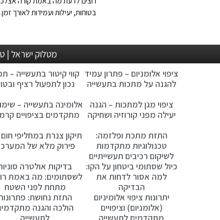
רוצים לדעת מה באמת קורה אצלכם
בטוחות, יעילות ועמידות לאורך זמן.
מטלוק ישראל | טלפון: 04-8210876 , 04-8211183 | פקס: 04-8210877 | l
ציפוי אלומניום – פתרון עמיד
קווי קיטור בתעשייה – תכנ
להגנה על מתכות בתעשייה
נכון לתפעול רציף ובטו
ציפוי מגן למתכות – הגנה
אלומינה בתעשייה – שימו
יעילה מפני קורוזיה ושחיקה
מתקדמים בציפויים קרמי
התזת מתכת ופלזמה:
תיקון צנרת במחליפי חום 
טכנולוגיות מתקדמות
פירוק מלא של המערכ
לשיקום רכיבים תעשייתיים
כיול שסתומי ביטחון על הקו:
בדיקות אולטרה סוניות
למה אסור לדחות את
לשסתומים: מה באמת רו
הבדיקה
מתחת לפני השטח
יתרונות ציפוי אלומיניום
התזת נחושת: פתרונות
(אלומניום) וציפויים
הולכה והגנה מתקדמים
מתקדמים לתעשייה
לתעשייה