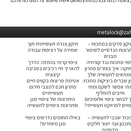
 ונשמח לבנות עבורכם פתרון מותאם אישית שישמור על המערכות שלכם
יקון סדקים במתכות –
תיקון צנרת תעשייתית תוך
רונות הנדסיים לשימור
שמירה על רציפות עבודה
מבנים
פוי מתכות נגד קורוזיה
ציפוי קרמי בהתזה: הדרך
יקה: איך בוחרים פתרון
להאריך חיי רכיבים בסביבה
מתאים לתעשייה שלך
קיצונית
ן שברים ביציקות מתכת:
אטימת פריצות בקווים חיים:
תי אפשר לשקם ומתי
פתרון חכם למצבי חירום
חייבים להחליף
תעשייתיים
 לבחור ציפוי אלומיניום
היתרונות של ציפויי מגן
פויים לפרויקט תעשייתי?
ופתרונות ציפויים לתעשייה
יבוד שבבי לתעשייה –
באילו תחומים נדרשים ציפויי
כנון ועד ייצור חלקים
מגן מיוחדים?
מדויקים