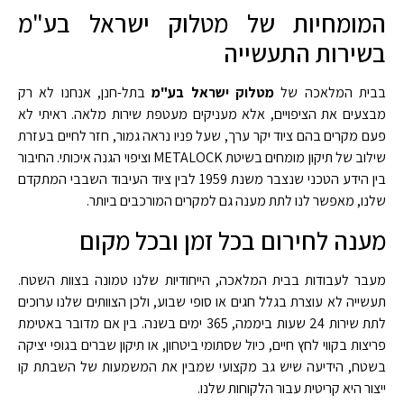
המומחיות של מטלוק ישראל בע"מ
בשירות התעשייה
בבית המלאכה של
מטלוק ישראל בע"מ
בתל-חנן, אנחנו לא רק
מבצעים את הציפויים, אלא מעניקים מעטפת שירות מלאה. ראיתי לא
פעם מקרים בהם ציוד יקר ערך, שעל פניו נראה גמור, חזר לחיים בעזרת
שילוב של תיקון מומחים בשיטת METALOCK וציפוי הגנה איכותי. החיבור
בין הידע הטכני שנצבר משנת 1959 לבין ציוד העיבוד השבבי המתקדם
שלנו, מאפשר לנו לתת מענה גם למקרים המורכבים ביותר.
מענה לחירום בכל זמן ובכל מקום
מעבר לעבודות בבית המלאכה, הייחודיות שלנו טמונה בצוות השטח.
תעשייה לא עוצרת בגלל חגים או סופי שבוע, ולכן הצוותים שלנו ערוכים
לתת שירות 24 שעות ביממה, 365 ימים בשנה. בין אם מדובר באטימת
פריצות בקווי לחץ חיים, כיול שסתומי ביטחון, או תיקון שברים בגופי יציקה
בשטח, הידיעה שיש גב מקצועי שמבין את המשמעות של השבתת קו
ייצור היא קריטית עבור הלקוחות שלנו.