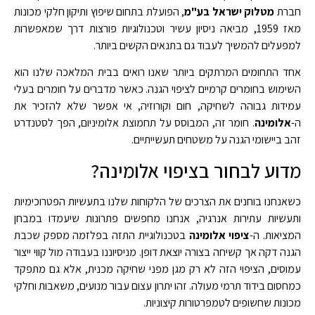
חברת
מטלוק ישראל בע"מ
, הפועלת בתחום שיפוץ ותיקון חלקי מכונות
מאז 1959, מביאה ניסיון עשיר וטכנולוגיות פורצות דרך שמאפשרות
למפעלים להמשיך לעבוד גם בתנאים הקשים ביותר.
אחד התחומים המרתקים ביותר שאנו רואים בבית המלאכה שלנו הוא
השימוש בחומרים קרמיים לציפוי הגנה. כאשר מדברים על חומרים בעלי
עמידות גבוהה לשחיקה, חום וקורוזיה, אי אפשר שלא להזכיר את
ה-
אלומינה
. חומר זה, המבוסס על תחמוצת אלומיניום, הפך לסטנדרט
זהב ביישומי הגנה על משטחים תעשייתיים.
מדוע לבחור בציפוי אלומינה?
כשאנחנו בוחנים את הצרכים של הלקוחות שלנו בתעשיות הפטרוכימיות
ותעשיות עתירות אנרגיה, אנחנו מחפשים פתרונות שיעמדו במבחן
המציאות. ה-
ציפוי אלומינה
בטכנולוגיית התזה בפלזמה מספק שכבת
הגנה דקה אך קשיחה בצורה יוצאת דופן. מניסיוננו בעבודה מול קווי ייצור
עמוסים, הציפוי הזה לא רק מגן מפני שחיקה מכנית, אלא גם מתפקד
כמחסום בידוד תרמי מעולה. זהו יתרון עצום עבור מנועים, משאבות וחלקי
מכונות שחשופים לטמפרטורות קיצוניות.