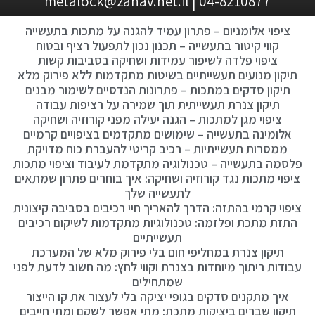
04-8210877 | metalock@zahav.net.il
ציפוי אלומניום – פתרון עמיד להגנה על מתכות בתעשייה
קווי קיטור בתעשייה – תכנון נכון לתפעול רציף ובטוח
ציפוי פלדה לשיפור עמידות ושחיקה בסביבות קשות
תיקון מנועים תעשייתיים בשיטות מתקדמות ללא פירוק מלא
תיקון סדקים במתכות – פתרונות הנדסיים לשימור מבנים
תיקון צנרת תעשייתית תוך שמירה על רציפות עבודה
ציפוי מגן למתכות – הגנה יעילה מפני קורוזיה ושחיקה
אלומינה בתעשייה – שימושים מתקדמים בציפויים קרמיים
ממסרות תעשייתיות – רכיב קריטי להעברת כוח מדויקת
פלסמה בתעשייה – טכנולוגיה מתקדמת לעיבוד וציפוי מתכות
ציפוי מתכות נגד קורוזיה ושחיקה: איך בוחרים פתרון שמתאים
לתעשייה שלך
ציפוי קרמי בהתזה: הדרך להאריך חיי רכיבים בסביבה קיצונית
התזת מתכת ופלזמה: טכנולוגיות מתקדמות לשיקום רכיבים
תעשייתיים
תיקון צנרת במחליפי חום בלי פירוק מלא של המערכת
עבודות ריתוך מיוחדות בצנרת וקווי לחץ: מה חשוב לדעת לפני
שמתחילים
איך מתקנים סדקים בגופי יציקה בלי לעצור את קו הייצור
תיקון שברים ביציקות מתכת: מתי אפשר לשקם ומתי חייבים