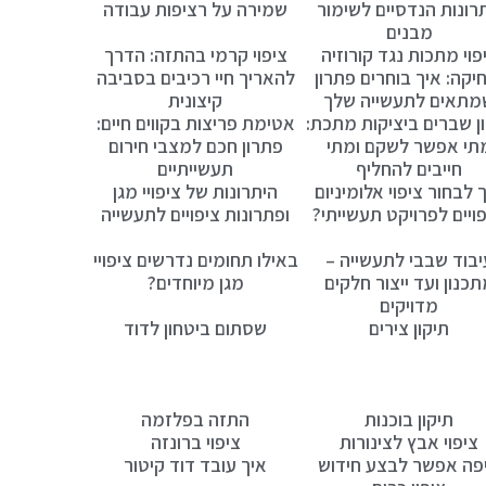
רונות הנדסיים לשימור
שמירה על רציפות עבודה
מבנים
פוי מתכות נגד קורוזיה
ציפוי קרמי בהתזה: הדרך
יקה: איך בוחרים פתרון
להאריך חיי רכיבים בסביבה
מתאים לתעשייה שלך
קיצונית
ן שברים ביציקות מתכת:
אטימת פריצות בקווים חיים:
תי אפשר לשקם ומתי
פתרון חכם למצבי חירום
חייבים להחליף
תעשייתיים
 לבחור ציפוי אלומיניום
היתרונות של ציפויי מגן
פויים לפרויקט תעשייתי?
ופתרונות ציפויים לתעשייה
יבוד שבבי לתעשייה –
באילו תחומים נדרשים ציפויי
כנון ועד ייצור חלקים
מגן מיוחדים?
מדויקים
תיקון צירים
שסתום ביטחון לדוד
תיקון בוכנות
התזה בפלזמה
ציפוי אבץ לצינורות
ציפוי ברונזה
פה אפשר לבצע חידוש
איך עובד דוד קיטור