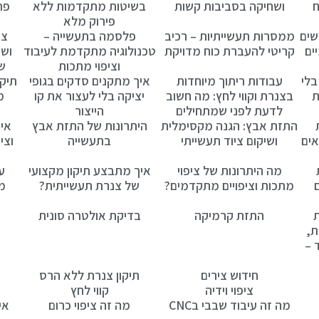
ח
ושחיקה בסביבות קשות
בשיטות מתקדמות ללא
פת
פירוק מלא
שים
ממסרות תעשייתיות – רכיב
פלסמה בתעשייה –
צי
ים
קריטי להעברת כוח מדויקת
טכנולוגיה מתקדמת לעיבוד
ושח
וציפוי מתכות
ש
בלי
עבודות ריתוך מיוחדות
איך מתקנים סדקים בגופי
תיקו
ת
בצנרת וקווי לחץ: מה חשוב
יציקה בלי לעצור את קו
מ
לדעת לפני שמתחילים
הייצור
התזת אבץ: הגנה מקסימלית
היתרונות של התזת אבץ
איך
אים
ושיקום ציוד תעשייתי
בתעשייה
וצי
מה היתרונות של ציפוי
איך מתבצע תיקון מקצועי
ע
מתכות וציפויים מתקדמים?
של צנרת תעשייתית?
מת
ת
התזת קרמיקה
בדיקת אולטרה סונית
ת,
 –
חידוש צירים
תיקון צנרת ללא הרס
ציפוי וידיה
קווי לחץ
מה זה עיבוד שבבי בCNC
מה זה ציפוי כרום
אי