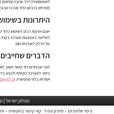
לאטמוספירה דרך ארובה ומחמם מב
מתרחש בכבשן הדוד שבו גז טבעי,
היתרונות בשימוש
ישנם יתרונות רבים לשימוש בדוד קי
לשליטה באמצעות מערכת בקרה ופי
של הדלק לאנרגיית חום
.
הדברים שחייבים 
לפני שבוחרים דוד קיטור חשוב לווד
ביותר למערכת הקיימת ולבצע בדיקו
ויסודיות בלתי מתפשרת.
אז לתיאום
מטלוק ישראל | טלפון: 04-8210876 , 04-8211183 | פקס: 04-8210877 | l
ציפוי אלומניום – פתרון עמיד
קווי קיטור בתעשייה – תכנ