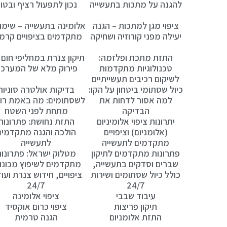
להגנה על מתכות בתעשייה
נכון לתפעול רציף ובטו
ציפוי מגן למתכות – הגנה
אלומינה בתעשייה – שימו
יעילה מפני קורוזיה ושחיקה
מתקדמים בציפויים קרמי
התזת מתכת ופלזמה:
תיקון צנרת במחליפי חום 
טכנולוגיות מתקדמות
פירוק מלא של המערכ
לשיקום רכיבים תעשייתיים
כיול שסתומי ביטחון על הקו:
בדיקות אולטרה סוניות
למה אסור לדחות את
לשסתומים: מה באמת רו
הבדיקה
מתחת לפני השטח
יתרונות ציפוי אלומיניום
התזת נחושת: פתרונות
(אלומניום) וציפויים
הולכה והגנה מתקדמים
מתקדמים לתעשייה
לתעשייה
פתרונות מתקדמים לתיקון
מטלוק ישראל: פתרונו
שברים וסדקים בתעשייה,
מתקדמים לשיפוץ מכונו
כולל כיול שסתומים ושירות
ציפויים, חידוש צנרת ועוד
24/7
24/7
עיבוד שבבי
ציפוי אלומינה
תיקון פריצות
ציפוי כרום אוקסיד
התזת אלומניום
הגנה טרמית