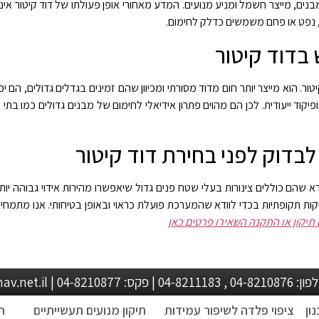
נים, מייצר חשמל ומניע מנועים
.
המדע מאחורי אופן פעולתו של דוד קיטור אינו
 נפט או פחם משמשים כדלק לחימום
.
 בדוד קיטור
טור. הוא מייצר יותר חום מדוד מסורתי ומכיוון שהם זמינים בגדלים גדולים, הם 
קוד ייעודית
.
לכן הם מהוים פתרון אידיאלי לחימום של מבנים גדולים כמו בתי 
לבדוק לפני בחירת דוד קיטור
א שהם כוללים צינורות בעלי שטח פנים גדול שיאפשרו מהירות אידוי גבוהה יות
ת תקופתיות בכדי לוודא שהמערכת פועלת כראוי ובאופן בטיחותי. אנו מתמחים
 תיקון או התקנה השאירו פרטים כאן
metalock@zahav.net.i
ון
ציפוי פלדה לשיפור עמידות
תיקון מנועים תעשייתיים
ת