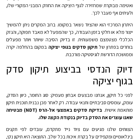
ואטימה מבוקרת שמחזירה לגוף היציקה את החוזק המבני המקורי שלו,
ולעיתים אף מעבר לכך.
היתרון המרכזי הוא שהציוד נשאר במקומו. ברוב המקרים ניתן להמשיך
ייצור מלא או חלקי בזמן העבודה, כך שהמפעל לא מאבד תפוקה, והנזק
הכלכלי מצטמצם משמעותית. זו בדיוק הסיבה שיותר ויותר מפעלים
בוחרים בפתרון של
תיקון סדקים בגופי יציקה
במקום בהחלפה יקרה
וממושכת הדורשת לוגיסטיקה מורכבת.
דיוק הנדסי בביצוע תיקון סדק
בגוף יציקה
לפני כל תיקון, אנחנו מבצעים אבחון מעמיק: סוג החומר, כיוון הסדק,
עומק, עומסים סביבתיים ותנאי עבודה. רק לאחר מכן נבנית תוכנית תיקון
מותאמת אישית.
בדיקת סדקים באמצעי אל-הרס (NDT) מבטיחה
שאנו עוצרים את הסדק בדיוק בנקודת הקצה שלו.
הצוותים שלנו מגיעים עם ציוד נייד מתקדם, עובדים לפי תקנים
בינלאומיים ומקפידים על בקרת איכות בכל שלב. התוצאה היא תיקון נקי,