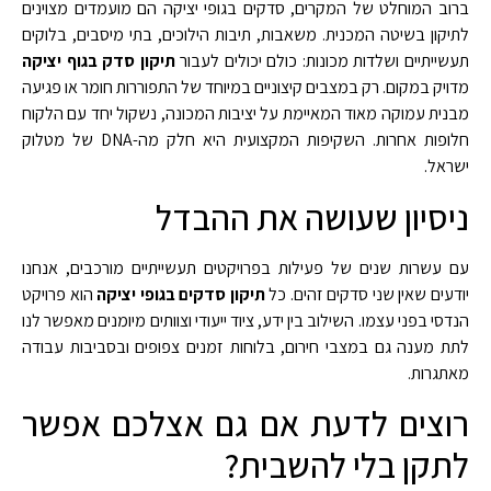
ברוב המוחלט של המקרים, סדקים בגופי יציקה הם מועמדים מצוינים
לתיקון בשיטה המכנית. משאבות, תיבות הילוכים, בתי מיסבים, בלוקים
תעשייתיים ושלדות מכונות: כולם יכולים לעבור
תיקון סדק בגוף יציקה
מדויק במקום. רק במצבים קיצוניים במיוחד של התפוררות חומר או פגיעה
מבנית עמוקה מאוד המאיימת על יציבות המכונה, נשקול יחד עם הלקוח
חלופות אחרות. השקיפות המקצועית היא חלק מה-DNA של מטלוק
ישראל.
ניסיון שעושה את ההבדל
עם עשרות שנים של פעילות בפרויקטים תעשייתיים מורכבים, אנחנו
יודעים שאין שני סדקים זהים. כל
תיקון סדקים בגופי יציקה
הוא פרויקט
הנדסי בפני עצמו. השילוב בין ידע, ציוד ייעודי וצוותים מיומנים מאפשר לנו
לתת מענה גם במצבי חירום, בלוחות זמנים צפופים ובסביבות עבודה
מאתגרות.
רוצים לדעת אם גם אצלכם אפשר
לתקן בלי להשבית?