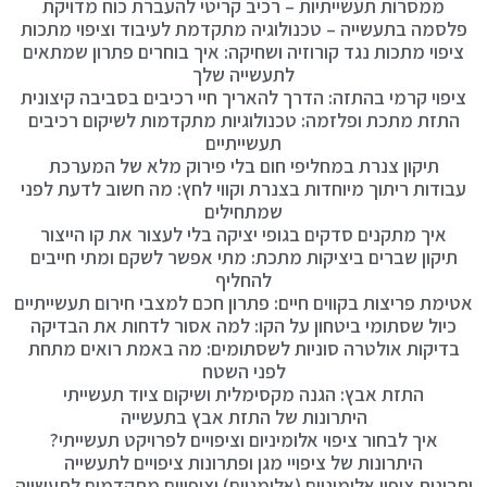
ממסרות תעשייתיות – רכיב קריטי להעברת כוח מדויקת
פלסמה בתעשייה – טכנולוגיה מתקדמת לעיבוד וציפוי מתכות
ציפוי מתכות נגד קורוזיה ושחיקה: איך בוחרים פתרון שמתאים
לתעשייה שלך
ציפוי קרמי בהתזה: הדרך להאריך חיי רכיבים בסביבה קיצונית
התזת מתכת ופלזמה: טכנולוגיות מתקדמות לשיקום רכיבים
תעשייתיים
תיקון צנרת במחליפי חום בלי פירוק מלא של המערכת
עבודות ריתוך מיוחדות בצנרת וקווי לחץ: מה חשוב לדעת לפני
שמתחילים
איך מתקנים סדקים בגופי יציקה בלי לעצור את קו הייצור
תיקון שברים ביציקות מתכת: מתי אפשר לשקם ומתי חייבים
להחליף
אטימת פריצות בקווים חיים: פתרון חכם למצבי חירום תעשייתיים
כיול שסתומי ביטחון על הקו: למה אסור לדחות את הבדיקה
בדיקות אולטרה סוניות לשסתומים: מה באמת רואים מתחת
לפני השטח
התזת אבץ: הגנה מקסימלית ושיקום ציוד תעשייתי
היתרונות של התזת אבץ בתעשייה
איך לבחור ציפוי אלומיניום וציפויים לפרויקט תעשייתי?
היתרונות של ציפויי מגן ופתרונות ציפויים לתעשייה
יתרונות ציפוי אלומיניום (אלומניום) וציפויים מתקדמים לתעשייה