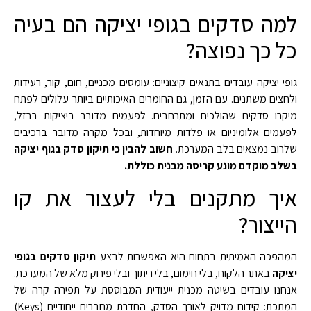
למה סדקים בגופי יציקה הם בעיה
כל כך נפוצה?
גופי יציקה עובדים בתנאים קיצוניים: עומסים מכניים, חום, קור, רעידות
ולחצים משתנים. עם הזמן, גם החומרים האיכותיים ביותר עלולים לפתח
מיקרו סדקים שהולכים ומתרחבים. לפעמים מדובר ביציקות ברזל,
לפעמים אלומיניום או פלדות מיוחדות, ובכל מקרה מדובר ברכיבים
שלרוב נמצאים בלב המערכת.
חשוב להבין כי תיקון סדק בגוף יציקה
בשלב מוקדם מונע קריסה מבנית כוללת.
איך מתקנים בלי לעצור את קו
הייצור?
המהפכה האמיתית בתחום היא האפשרות לבצע
תיקון סדקים בגופי
יציקה
באתר הלקוח, בלי חימום, בלי ריתוך ובלי פירוק מלא של המערכת.
אנחנו עובדים בשיטה מכנית ייעודית המבוססת על תפירה קרה של
המתכת: קידוח מדויק לאורך הסדק, החדרת מחברים ייחודיים (Keys)