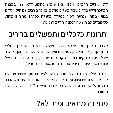
ללא עיוותים תרמיים (מכיוון שאין שימוש בחום), ללא שינוי במבנה
המתכת וללא צורך בעיבוד משלים מורכב. במקרים רבים, גם
תיקון סדק
בגוף יציקה
שנראה חמור במיוחד מתגלה כפתרון מהיר וממוקד,
כשעובדים עם השיטה הנכונה והידיים הנכונות.
יתרונות כלכליים ותפעוליים ברורים
מעבר לחיסכון בזמן, יש כאן חיסכון משמעותי בעלויות: אין צורך בחלקי
חילוף יקרים, אין לוגיסטיקה מורכבת ואין השבתה ממושכת. בנוסף, מאחר
שכל
תיקון סדקים בגופי יציקה
מתבצע בקור, נמנעים סיכונים של
עיוותים או פגיעות ברכיבים סמוכים (כמו אטמים או מסבים).
לקוחות שלנו מדווחים על חזרה מלאה לפעילות תוך שעות או ימים
ספורים במקום שבועות, ועל הארכת חיי הציוד בשנים. זהו פתרון שמדבר
גם למנהלי אחזקה וגם למנהלי כספים המחפשים ROI גבוה לכל פעולת
תחזוקה.
מתי זה מתאים ומתי לא?