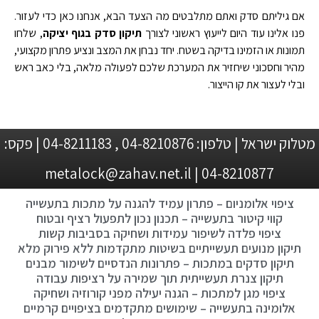
אם גיליתם סדק ואתם מתלבטים מה הצעד הבא, אנחנו כאן כדי לעזור.
פנו אלינו עוד היום לייעוץ ראשוני לצורך
תיקון סדק בגוף יציקה
, שלחו
תמונות או הזמינו בדיקה בשטח. יחד נבחן את המצב ונציע פתרון מקצועי,
מהיר וחסכוני שיחזיר את המערכת שלכם לפעולה מלאה, בלי כאב ראש
ובלי לעצור את קו הייצור.
מטלוק ישראל | טלפון: 04-8210876 , 04-8211183 | פקס:
04-8210877 | metalock@zahav.net.il
ציפוי אלומניום – פתרון עמיד להגנה על מתכות בתעשייה
קווי קיטור בתעשייה – תכנון נכון לתפעול רציף ובטוח
ציפוי פלדה לשיפור עמידות ושחיקה בסביבות קשות
תיקון מנועים תעשייתיים בשיטות מתקדמות ללא פירוק מלא
תיקון סדקים במתכות – פתרונות הנדסיים לשימור מבנים
תיקון צנרת תעשייתית תוך שמירה על רציפות עבודה
ציפוי מגן למתכות – הגנה יעילה מפני קורוזיה ושחיקה
אלומינה בתעשייה – שימושים מתקדמים בציפויים קרמיים